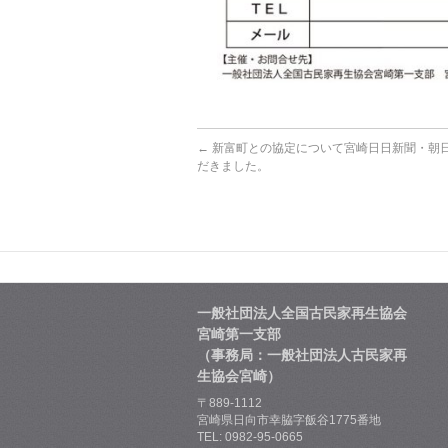
←
新富町との協定について宮崎日日新聞・朝
だきました。
一般社団法人全国古民家再生協会
宮崎第一支部
（事務局：一般社団法人古民家再
生協会宮崎）
〒889-1112
宮崎県日向市幸脇字飯谷1775番地
TEL: 0982-95-0665