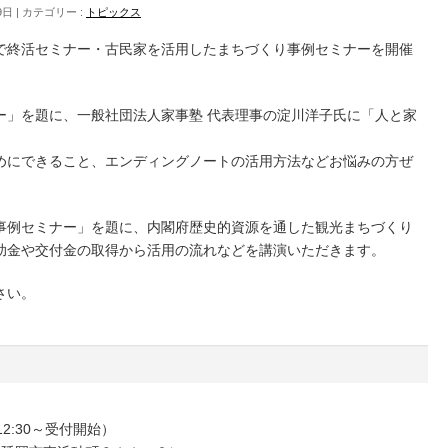
9日
カテゴリー :
トピックス
ーで終活セミナー・古民家を活用したまちづくり事例セミナーを開催
ー」を題に、一般社団法人家事塾 代表理事の淀川洋子氏に「人と家
。
めにできること、エンディングノートの活用方法などお悩みの方ぜ
事例セミナー」を題に、内閣府歴史的資源を通した観光まちづくり
助金や交付金の取得から活用の流れなどを講演いただきます。
さい。
（12:30～受付開始）